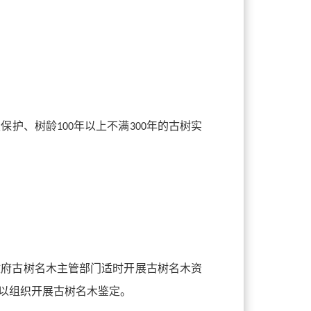
级保护、树龄
年以上不满
年的古树实
100
300
政府古树名木主管部门适时开展古树名木资
以组织开展古树名木鉴定。