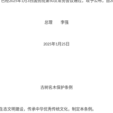
》已经
年
月
日国务院第
次常务会议通过，现予公布，自
2025
1
3
50
2
总理 李强
年
月
日
2025
1
25
古树名木保护条例
生态文明建设，传承中华优秀传统文化，制定本条例。