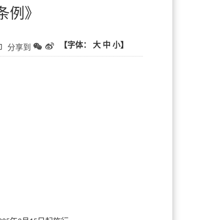
条例》
【字体：
大
中
小】
印
分享到