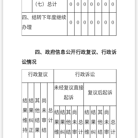
（七）总计
0
0
0
0
0
0
0
四、结转下年度继续
0
0
0
0
0
0
0
办理
四、政府信息公开行政复议、行政诉
讼情况
行政复议
行政诉讼
未经复议直接
复议后起诉
起诉
结
结
其
尚
果
果
他
未
总
结
结
其
尚
结
结
其
尚
维
纠
结
审
计
果
果
他
未
总
果
果
他
未
总
持
正
果
结
维
纠
结
审
计
维
纠
结
审
计