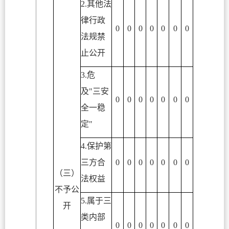
2.其他法
律行政
0
0
0
0
0
0
0
法规禁
止公开
3.危
及"三安
0
0
0
0
0
0
0
全一稳
定"
4.保护第
三方合
0
0
0
0
0
0
0
（三）
法权益
不予公
5.属于三
开
类内部
0
0
0
0
0
0
0