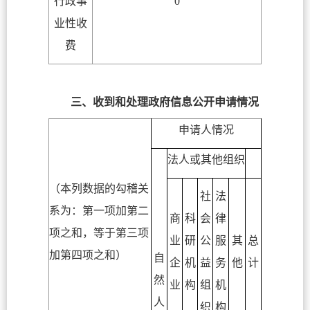
行政事
0
业性收
费
三、收到和处理政府信息公开申请情况
申请人情况
法人或其他组织
（本列数据的勾稽关
社
法
系为：第一项加第二
商
科
会
律
项之和，等于第三项
业
研
公
服
其
总
加第四项之和）
自
企
机
益
务
他
计
然
业
构
组
机
人
织
构