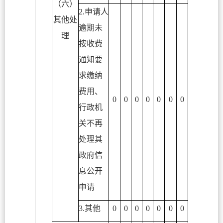
（六）
2.申请人
其他处
逾期未
理
按收费
通知要
求缴纳
费用、
0
0
0
0
0
0
0
行政机
关不再
处理其
政府信
息公开
申请
3.其他
0
0
0
0
0
0
0