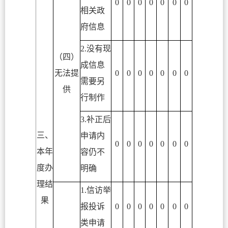
0
0
0
0
0
0
0
相关政
府信息
2.没有现
（四）
成信息
无法提
0
0
0
0
0
0
0
需要另
供
行制作
3.补正后
三、
申请内
0
0
0
0
0
0
0
本年
容仍不
度办
明确
理结
1.信访举
果
报投诉
0
0
0
0
0
0
0
类申请