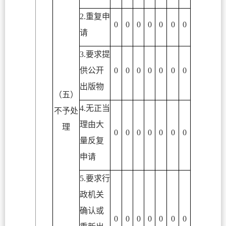
2.重复申
0
0
0
0
0
0
0
请
3.要求提
供公开
0
0
0
0
0
0
0
出版物
（五）
4.无正当
不予处
理由大
理
0
0
0
0
0
0
0
量反复
申请
5.要求行
政机关
确认或
0
0
0
0
0
0
0