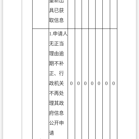
重新出
具已获
取信息
1.申请人
无正当
理由逾
期不补
正、行
政机关
0
0
0
0
0
0
0
不再处
理其政
府信息
公开申
请