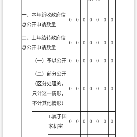
一、本年新收政府信
0
0
0
0
0
0
0
息公开申请数量
二、上年结转政府信
0
0
0
0
0
0
0
息公开申请数量
（一）予以公开
0
0
0
0
0
0
0
（二）部分公开
（区分处理的，
0
0
0
0
0
0
0
只计这一情形，
不计其他情形）
1.属于国
0
0
0
0
0
0
0
家机密