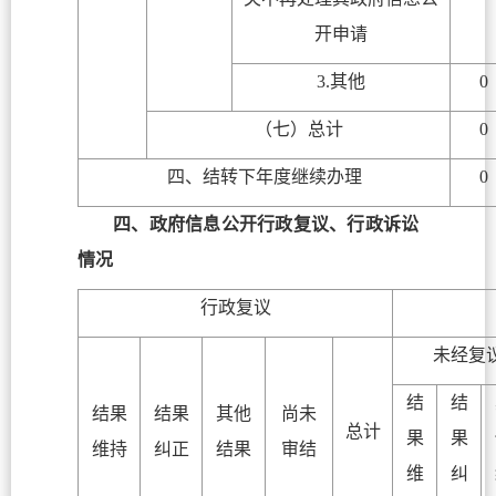
开申请
3.其他
0
（七）总计
0
四、结转下年度继续办理
0
四、政府信息公开行政复议、行政诉讼
情况
行政复议
未经复
结
结
结果
结果
其他
尚未
总计
果
果
维持
纠正
结果
审结
维
纠