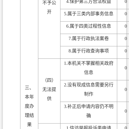
4.保护第三方合法权益
0
不予公
开
5.属于三类内部事务信息
0
6.属于四类过程性信息
0
7.属于行政执法案卷
0
8.属于行政查询事项
0
1.本机关不掌握相关政府
0
信息
（四）
2.没有现成信息需要另行
三、
无法提
0
制作
本年
供
度办
3.补正后申请内容仍不明
0
理结
确
果
1.信访举报投诉类申请
0