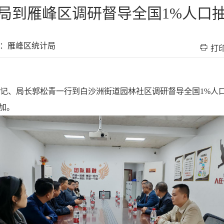
局到雁峰区调研督导全国1%人口
：雁峰区统计局
打
书记、局长郭松青一行到白沙洲街道园林社区调研督导全国1%人
加。