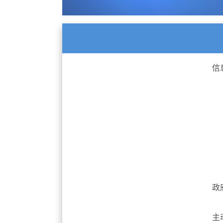
信
政
主